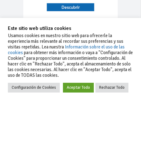
Este sitio web utiliza cookies
Usamos cookies en nuestro sitio web para ofrecerle la
experiencia más relevante al recordar sus preferencias y sus
visitas repetidas. Lea nuestra
Información sobre el uso de las
cookies
para obtener más información o vaya a "Configuración de
Cookies" para proporcionar un consentimiento controlado. Al
hacer clic en "Rechazar Todo", acepta el almacenamiento de solo
las cookies necesarias. Al hacer clic en "Aceptar Todo", acepta el
uso de TODAS las cookies.
Configuración de Cookies
Aceptar Todo
Rechazar Todo
-Aviso legal
-Contacto
+34 627 35
y condiciones
-Cómo
00 36
generales
publicar un
de uso
anuncio
-Vende+
-Política de
privacidad
-Política de
cookies