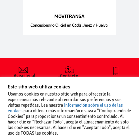
-Aviso legal
-Contacto
+34 627 35
y condiciones
-Cómo
00 36
Este sitio web utiliza cookies
generales
publicar un
de uso
anuncio
Usamos cookies en nuestro sitio web para ofrecerle la
-Vende+
experiencia más relevante al recordar sus preferencias y sus
-Política de
visitas repetidas. Lea nuestra
Información sobre el uso de las
privacidad
cookies
para obtener más información o vaya a "Configuración de
-Política de
Cookies" para proporcionar un consentimiento controlado. Al
cookies
hacer clic en "Rechazar Todo", acepta el almacenamiento de solo
las cookies necesarias. Al hacer clic en "Aceptar Todo", acepta el
uso de TODAS las cookies.