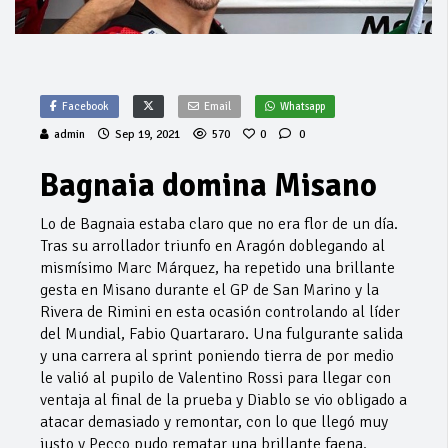
Facebook
Email
Whatsapp
admin
Sep 19, 2021
570
0
0
Bagnaia domina Misano
Lo de Bagnaia estaba claro que no era flor de un día.
Tras su arrollador triunfo en Aragón doblegando al
mismísimo Marc Márquez, ha repetido una brillante
gesta en Misano durante el GP de San Marino y la
Rivera de Rimini en esta ocasión controlando al líder
del Mundial, Fabio Quartararo. Una fulgurante salida
y una carrera al sprint poniendo tierra de por medio
le valió al pupilo de Valentino Rossi para llegar con
ventaja al final de la prueba y Diablo se vio obligado a
atacar demasiado y remontar, con lo que llegó muy
justo y Pecco pudo rematar una brillante faena.