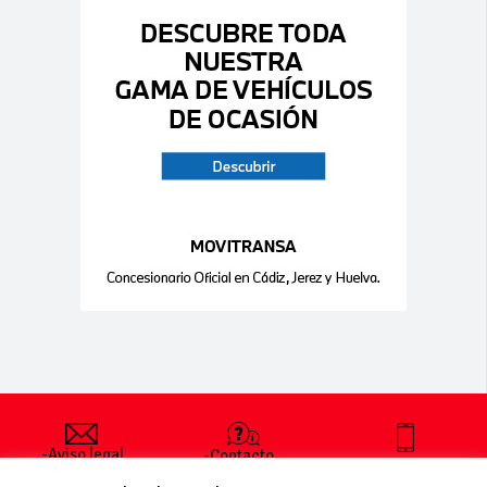
-Aviso legal
-Contacto
+34 627 35
y condiciones
-Cómo
00 36