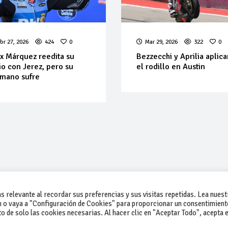
br 27, 2026
424
0
Mar 29, 2026
322
0
x Márquez reedita su
Bezzecchi y Aprilia aplic
lio con Jerez, pero su
el rodillo en Austin
mano sufre
 relevante al recordar sus preferencias y sus visitas repetidas. Lea nuest
 o vaya a "Configuración de Cookies" para proporcionar un consentimient
 de solo las cookies necesarias. Al hacer clic en "Aceptar Todo", acepta e
-Contacto
-Cómo publicar un anuncio