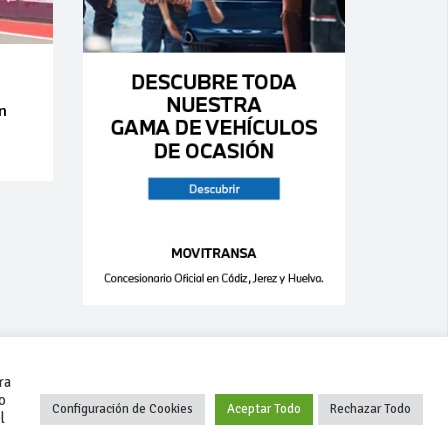
an
ra
o
Configuración de Cookies
Aceptar Todo
Rechazar Todo
l
+34 627 35 00 36