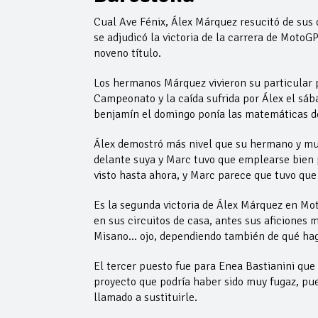
Cual Ave Fénix, Álex Márquez resucitó de sus c
se adjudicó la victoria de la carrera de Moto
noveno título.
Los hermanos Márquez vivieron su particular p
Campeonato y la caída sufrida por Álex el sáb
benjamín el domingo ponía las matemáticas de 
Álex demostró más nivel que su hermano y muc
delante suya y Marc tuvo que emplearse bien p
visto hasta ahora, y Marc parece que tuvo qu
Es la segunda victoria de Álex Márquez en Mot
en sus circuitos de casa, antes sus aficiones m
Misano… ojo, dependiendo también de qué hag
El tercer puesto fue para Enea Bastianini que
proyecto que podría haber sido muy fugaz, pues s
llamado a sustituirle.