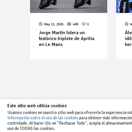
May 11, 2026
408
0
A
Jorge Martín lidera un
Ále
histórico triplete de Aprilia
idi
en Le Mans
her
Este sitio web utiliza cookies
Usamos cookies en nuestro sitio web para ofrecerle la experiencia más
Información sobre el uso de las cookies
para obtener más información
controlado. Al hacer clic en "Rechazar Todo", acepta el almacenamiento
-Aviso legal y condiciones generales
uso de TODAS las cookies.
de uso