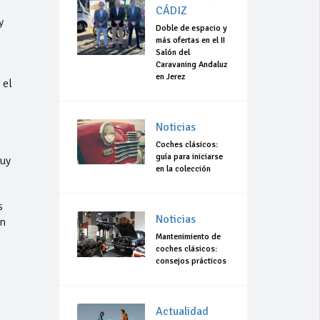
CÁDIZ
y
Doble de espacio y
más ofertas en el II
Salón del
Caravaning Andaluz
en Jerez
 el
Noticias
Coches clásicos:
guía para iniciarse
muy
en la colección
s
Noticias
en
Mantenimiento de
coches clásicos:
consejos prácticos
Actualidad