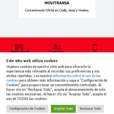
-Aviso legal
-Contacto
+34 627 35
y condiciones
-Cómo
00 36
Este sitio web utiliza cookies
generales
publicar un
de uso
anuncio
Usamos cookies en nuestro sitio web para ofrecerle la
-Vende+
experiencia más relevante al recordar sus preferencias y sus
-Política de
visitas repetidas. Lea nuestra
Información sobre el uso de las
privacidad
cookies
para obtener más información o vaya a "Configuración de
-Política de
Cookies" para proporcionar un consentimiento controlado. Al
cookies
hacer clic en "Rechazar Todo", acepta el almacenamiento de solo
las cookies necesarias. Al hacer clic en "Aceptar Todo", acepta el
uso de TODAS las cookies.
Configuración de Cookies
Aceptar Todo
Rechazar Todo
Copyright
La guia del motor