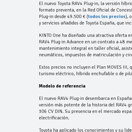
El nuevo Toyota RAV4 Plug-in, la versión híbri
formato preventa, en la Red Oficial de Conces
Plug-in desde 49.500 € (
todos los precios
), 
y servicios añadidos de Toyota España, que in
KINTO One ha diseñado una atractiva oferta en
RAV4 Plug-in Advance en un contrato a 48 mes
mantenimiento integral en taller oficial, asis
neumáticos, impuestos de matriculación y circ
Estos precios no incluyen el Plan MOVES III, 
turismo eléctrico, híbrido enchufable o de pil
Modelo de referencia
El nuevo RAV4 Plug-in desembarca en España c
versión más potente de la historia del RAV4 g
306 CV DIN. Su presencia en el mercado españo
electrificación.
Toyota ha aplicado los conocimientos y su lide