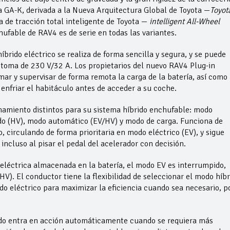
a GA-K, derivada a la Nueva Arquitectura Global de Toyota —
Toyot
 de tracción total inteligente de Toyota —
intelligent All-Wheel
ufable de RAV4 es de serie en todas las variantes.
íbrido eléctrico se realiza de forma sencilla y segura, y se puede
toma de 230 V/32 A. Los propietarios del nuevo RAV4 Plug-in
mar y supervisar de forma remota la carga de la batería, así como
 enfriar el habitáculo antes de acceder a su coche.
namiento distintos para su sistema híbrido enchufable: modo
do (HV), modo automático (EV/HV) y modo de carga. Funciona de
 circulando de forma prioritaria en modo eléctrico (EV), y sigue
incluso al pisar el pedal del acelerador con decisión.
eléctrica almacenada en la batería, el modo EV es interrumpido,
. El conductor tiene la flexibilidad de seleccionar el modo híbr
odo eléctrico para maximizar la eficiencia cuando sea necesario, p
ido entra en acción automáticamente cuando se requiera más