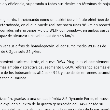
a y eficiencia, superando a todos sus rivales en términos de baja
u segmento, funcionando como un auténtico vehículo eléctrico: de
eterminado, en el que puede realizar hasta unos 98 km en recorr
ecorridos interurbanos —ciclo WLTP combinado—, en ambos casos
capaz de alcanzar una velocidad de 135 km/h.
on ver sus cifras de homologación: el consumo medio WLTP es de
s de CO
de sólo 22 g/km.
2
uipamiento sobresaliente, el nuevo RAV4 Plug-in es el complement
 más amplia y atractiva del segmento D-SUV, reforzando además e
nto de los todocaminos allá por 1994 y que desde entonces acumu
n todo el mundo.
ización, gracias a una unidad híbrida 2.5 Dynamic Force, el nuevo
e explican el éxito de la quinta generación del RAV4 desde su
icios del bajo centro de gravedad y la gran rigidez de la carrocerí