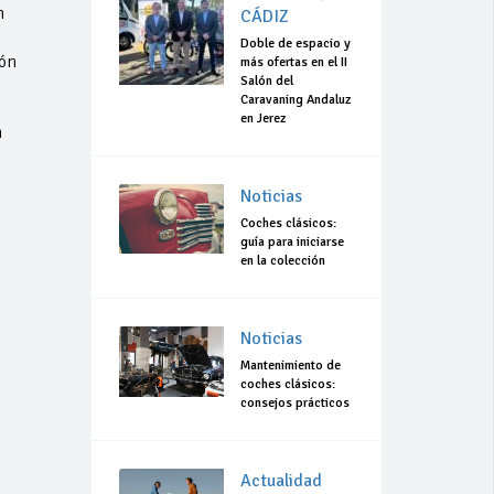
n
CÁDIZ
Doble de espacio y
ión
más ofertas en el II
Salón del
Caravaning Andaluz
en Jerez
n
Noticias
Coches clásicos:
guía para iniciarse
en la colección
Noticias
Mantenimiento de
coches clásicos:
consejos prácticos
Actualidad