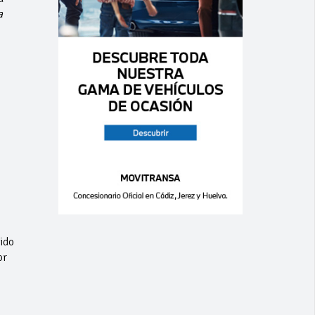
a
ido
or