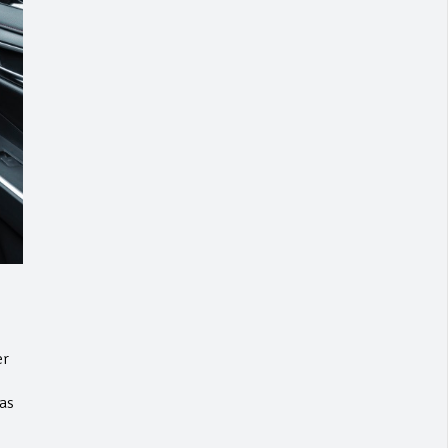
er
as