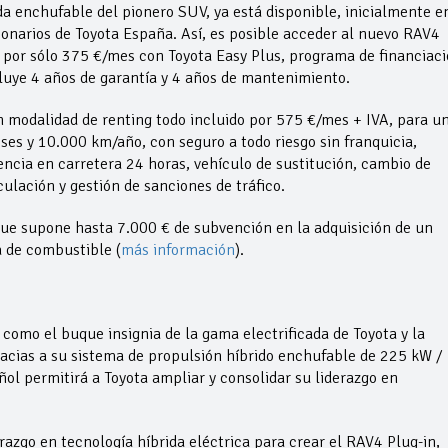
da enchufable del pionero SUV, ya está disponible, inicialmente e
ionarios de Toyota España. Así, es posible acceder al nuevo RAV4
o por sólo 375 €/mes con Toyota Easy Plus, programa de financiac
cluye 4 años de garantía y 4 años de mantenimiento.
 modalidad de renting todo incluido por 575 €/mes + IVA, para u
es y 10.000 km/año, con seguro a todo riesgo sin franquicia,
tencia en carretera 24 horas, vehículo de sustitución, cambio de
ulación y gestión de sanciones de tráfico.
que supone hasta 7.000 € de subvención en la adquisición de un
a de combustible (
más información
).
omo el buque insignia de la gama electrificada de Toyota y la
racias a su sistema de propulsión híbrido enchufable de 225 kW /
l permitirá a Toyota ampliar y consolidar su liderazgo en
razgo en tecnología híbrida eléctrica para crear el RAV4 Plug-in,