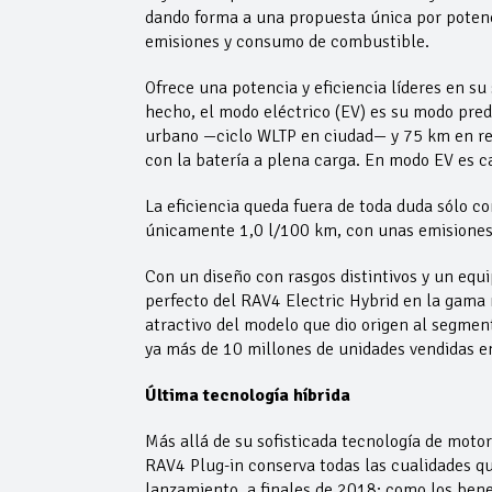
dando forma a una propuesta única por potenci
emisiones y consumo de combustible.
Ofrece una potencia y eficiencia líderes en s
hecho, el modo eléctrico (EV) es su modo pred
urbano —ciclo WLTP en ciudad— y 75 km en r
con la batería a plena carga. En modo EV es 
La eficiencia queda fuera de toda duda sólo c
únicamente 1,0 l/100 km, con unas emisione
Con un diseño con rasgos distintivos y un eq
perfecto del RAV4 Electric Hybrid en la gama
atractivo del modelo que dio origen al segme
ya más de 10 millones de unidades vendidas e
Última tecnología híbrida
Más allá de su sofisticada tecnología de motor
RAV4 Plug-in conserva todas las cualidades qu
lanzamiento, a finales de 2018: como los benef