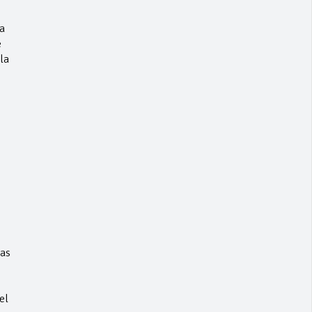
a
e
la
las
el