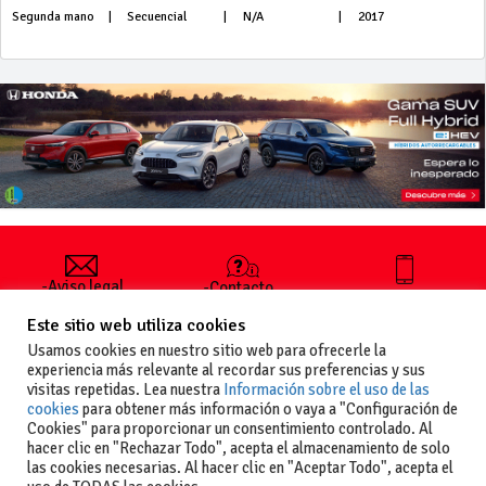
Segunda mano
|
Secuencial
|
N/A
|
2017
-Aviso legal
-Contacto
+34 627 35
y condiciones
-Cómo
00 36
Este sitio web utiliza cookies
generales
publicar un
de uso
anuncio
Usamos cookies en nuestro sitio web para ofrecerle la
-Vende+
experiencia más relevante al recordar sus preferencias y sus
-Política de
visitas repetidas. Lea nuestra
Información sobre el uso de las
privacidad
cookies
para obtener más información o vaya a "Configuración de
-Política de
Cookies" para proporcionar un consentimiento controlado. Al
cookies
hacer clic en "Rechazar Todo", acepta el almacenamiento de solo
las cookies necesarias. Al hacer clic en "Aceptar Todo", acepta el