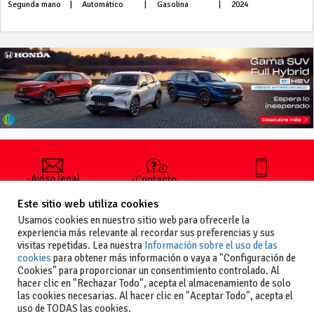
Segunda mano
|
Automático
|
Gasolina
|
2024
-Aviso legal
-Contacto
+34 627 35
y condiciones
-Cómo
00 36
Este sitio web utiliza cookies
generales
publicar un
de uso
anuncio
Usamos cookies en nuestro sitio web para ofrecerle la
-Vende+
experiencia más relevante al recordar sus preferencias y sus
-Política de
visitas repetidas. Lea nuestra
Información sobre el uso de las
privacidad
cookies
para obtener más información o vaya a "Configuración de
-Política de
Cookies" para proporcionar un consentimiento controlado. Al
cookies
hacer clic en "Rechazar Todo", acepta el almacenamiento de solo
las cookies necesarias. Al hacer clic en "Aceptar Todo", acepta el
uso de TODAS las cookies.