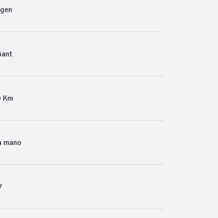
agen
iant
0 Km
a mano
7