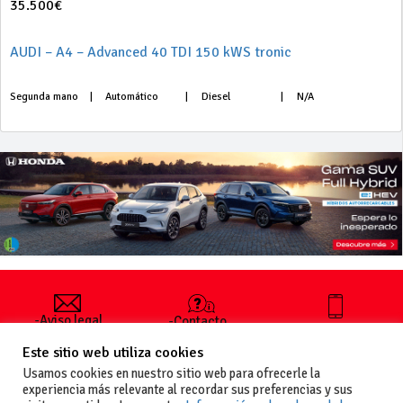
35.500€
AUDI – A4 – Advanced 40 TDI 150 kWS tronic
Segunda mano
|
Automático
|
Diesel
|
N/A
-Aviso legal
-Contacto
+34 627 35
y condiciones
-Cómo
00 36
Este sitio web utiliza cookies
generales
publicar un
de uso
anuncio
Usamos cookies en nuestro sitio web para ofrecerle la
-Vende+
experiencia más relevante al recordar sus preferencias y sus
-Política de