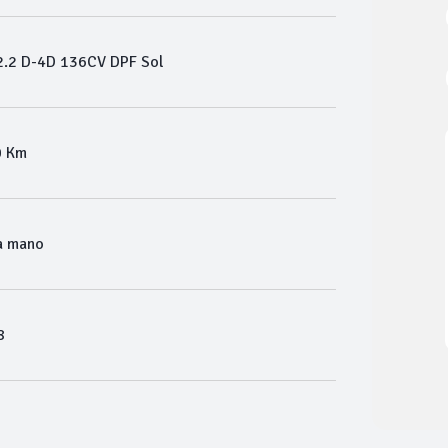
.2 D-4D 136CV DPF Sol
0 Km
a mano
8