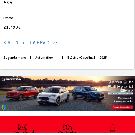
4 x 4
Precio
21.790€
KIA – Niro – 1.6 HEV Drive
Segunda mano
|
Automático
|
Eléctro/Gasolina
|
2023
-Aviso legal
-Contacto