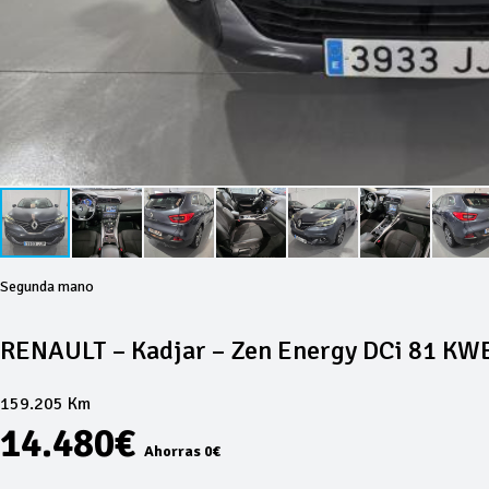
Segunda mano
RENAULT – Kadjar – Zen Energy DCi 81 K
159.205 Km
14.480€
Ahorras 0€