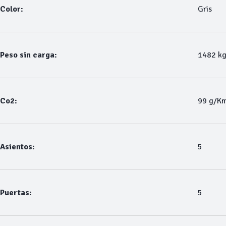
Color:
Gris
Peso sin carga:
1482 k
Co2:
99 g/K
Asientos:
5
Puertas:
5