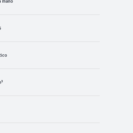
a mano
5
ico
m³