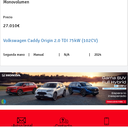
Monovolumen
Precio
27.010€
Volkswagen Caddy Origin 2.0 TDI 75kW (102CV)
Segunda mano
|
Manual
|
N/A
|
2024
-Aviso legal
-Contacto