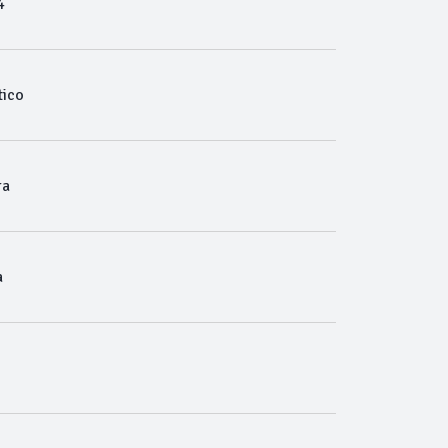
4
ico
ra
a