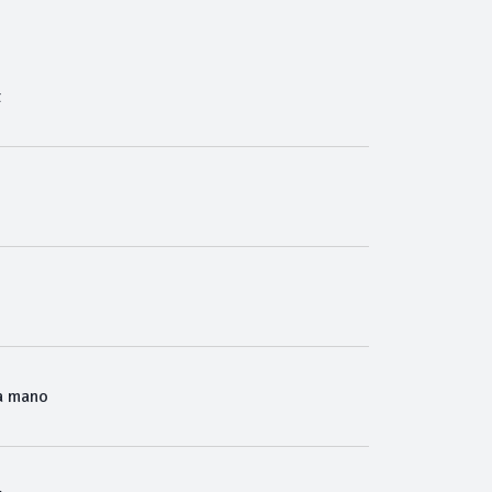
t
a mano