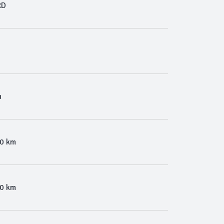
RD
m
00 km
00 km