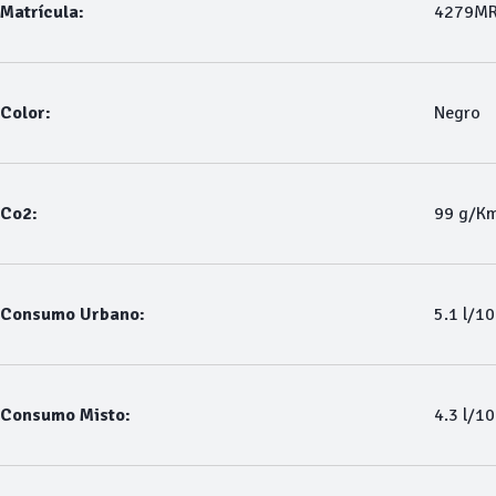
Matrícula:
4279M
Color:
Negro
Co2:
99 g/K
Consumo Urbano:
5.1 l/1
Consumo Misto:
4.3 l/1