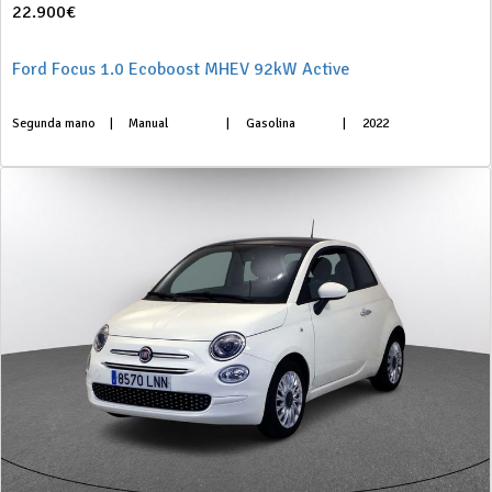
22.900€
Ford Focus 1.0 Ecoboost MHEV 92kW Active
Segunda mano
|
Manual
|
Gasolina
|
2022