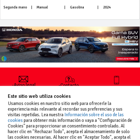
Segunda mano
|
Manual
|
Gasolina
|
2024
-Aviso legal
-Contacto
+34 627 35
y condiciones
-Cómo
00 36
Este sitio web utiliza cookies
generales
publicar un
de uso
anuncio
Usamos cookies en nuestro sitio web para ofrecerle la
-Vende+
experiencia más relevante al recordar sus preferencias y sus
-Política de
visitas repetidas. Lea nuestra
Información sobre el uso de las
privacidad
cookies
para obtener más información o vaya a "Configuración de
-Política de
Cookies" para proporcionar un consentimiento controlado. Al
cookies
hacer clic en "Rechazar Todo", acepta el almacenamiento de solo
las cookies necesarias. Al hacer clic en "Aceptar Todo", acepta el