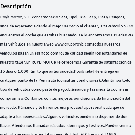
Descripción
Royb Motor, S.L. concesionario Seat, Opel, Kia, Jeep, Fiat y Peugeot,
años de experiencia dando el mejor servicio al cliente y a tu vehículo.Si no
encuentras el coche que estabas buscando, se lo encontramos.Puedes ver
más vehículos en nuestra web www.gruporoyb.comTodos nuestros
vehículos pasan un estricto control de calidad según los estándares de
nuestro taller.En ROYB MOTOR le ofrecemos Garantía de satisfacción de
15 días o 1.000 Km, lo que antes suceda.Posibilidad de entrega en
cualquier punto de la Península (consultar condiciones).Admitimos todo
tipo de vehículos como parte de pago.Llámanos y tasamos tu coche sin
compromiso.Contamos con las mejores condiciones de financiación del
mercado, llámanos y te haremos una propuesta personalizada que se
adapte a tus necesidades.Algunos vehículos pueden no disponer de dos
llaves.Atendemos llamadas sábados, domingos y festivos.Puedes venir a
probarlo en nuestras instalaciones:Pol. Ind. El Chaparral 11650