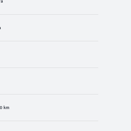
ra
a
00 km