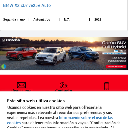
BMW X2 xDrive25e Auto
Segunda mano
|
Automático
|
N/A
|
2022
-Aviso legal
-Contacto
+34 627 35
y condiciones
-Cómo
00 36
Este sitio web utiliza cookies
generales
publicar un
de uso
anuncio
Usamos cookies en nuestro sitio web para ofrecerle la
-Vende+
experiencia más relevante al recordar sus preferencias y sus
-Política de
visitas repetidas. Lea nuestra
Información sobre el uso de las
privacidad
cookies
para obtener más información o vaya a "Configuración de
-Política de