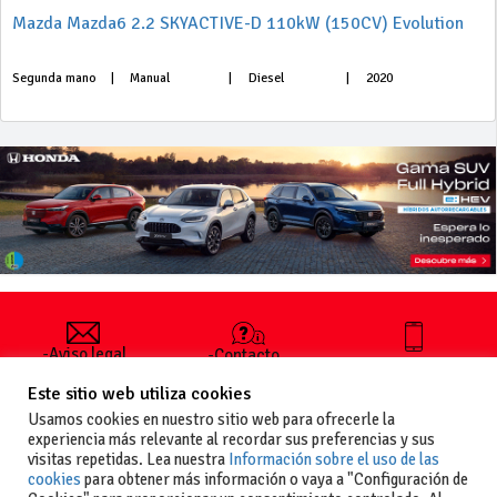
Mazda Mazda6 2.2 SKYACTIVE-D 110kW (150CV) Evolution
Segunda mano
|
Manual
|
Diesel
|
2020
-Aviso legal
-Contacto
+34 627 35
y condiciones
-Cómo
00 36
Este sitio web utiliza cookies
generales
publicar un
de uso
anuncio
Usamos cookies en nuestro sitio web para ofrecerle la
-Vende+
experiencia más relevante al recordar sus preferencias y sus
-Política de
visitas repetidas. Lea nuestra
Información sobre el uso de las
privacidad
cookies
para obtener más información o vaya a "Configuración de
-Política de