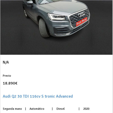
N/A
Precio
18.890€
Audi Q2 30 TDI 116cv S tronic Advanced
Segunda mano
|
Automático
|
Diesel
|
2020