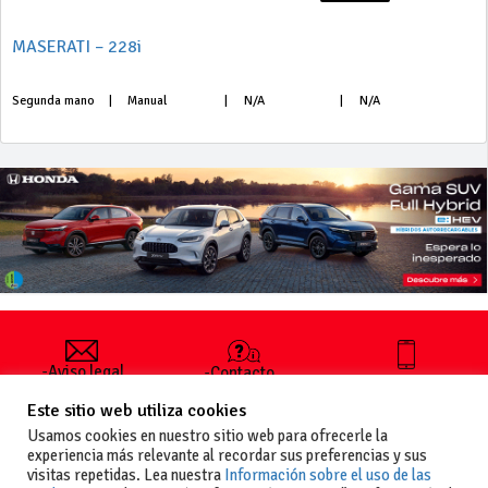
MASERATI – 228i
Segunda mano
|
Manual
|
N/A
|
N/A
-Aviso legal
-Contacto
+34 627 35
y condiciones
-Cómo
00 36
Este sitio web utiliza cookies
generales
publicar un
de uso
anuncio
Usamos cookies en nuestro sitio web para ofrecerle la
-Vende+
experiencia más relevante al recordar sus preferencias y sus
-Política de
visitas repetidas. Lea nuestra
Información sobre el uso de las