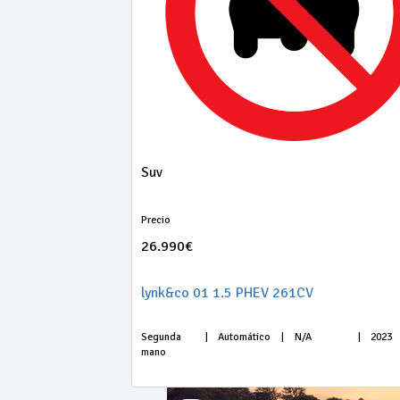
Suv
Precio
26.990€
lynk&co 01 1.5 PHEV 261CV
Segunda
|
Automático
|
N/A
|
2023
mano