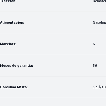
Tracción:
Delante
Alimentación:
Gasolin
Marchas:
6
Meses de garantía:
36
Consumo Misto:
5.1 l/1