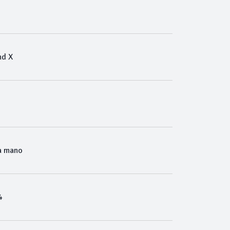
nd X
a mano
4