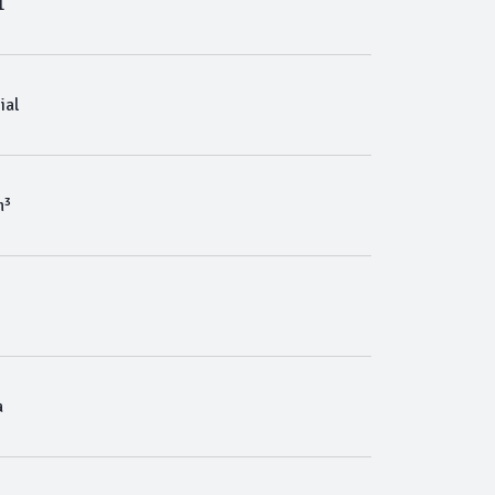
1
ial
m³
a