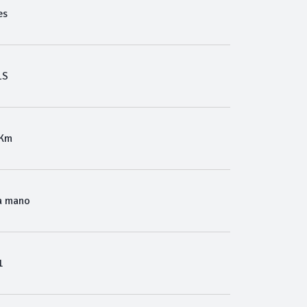
es
LS
 Km
a mano
1