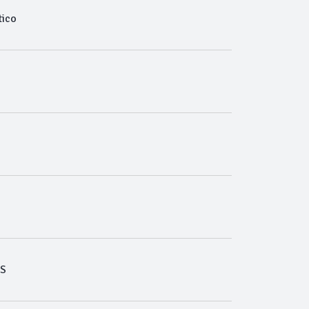
ico
S