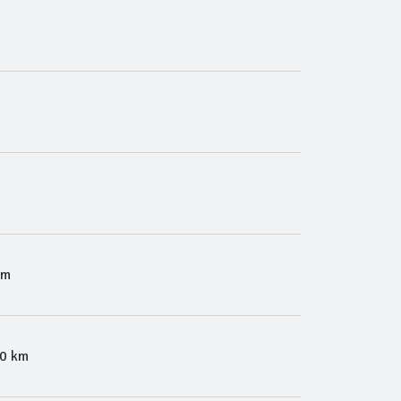
Km
00 km