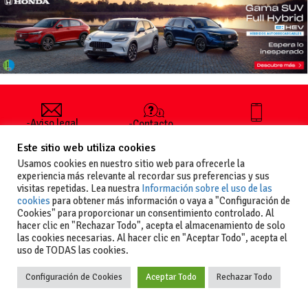
-Aviso legal
-Contacto
+34 627 35
y condiciones
-Cómo
00 36
Este sitio web utiliza cookies
generales
publicar un
de uso
anuncio
Usamos cookies en nuestro sitio web para ofrecerle la
-Vende+
experiencia más relevante al recordar sus preferencias y sus
-Política de
visitas repetidas. Lea nuestra
Información sobre el uso de las
privacidad
cookies
para obtener más información o vaya a "Configuración de
-Política de
Cookies" para proporcionar un consentimiento controlado. Al
cookies
hacer clic en "Rechazar Todo", acepta el almacenamiento de solo
las cookies necesarias. Al hacer clic en "Aceptar Todo", acepta el
uso de TODAS las cookies.
Configuración de Cookies
Aceptar Todo
Rechazar Todo
Copyright
La guia del motor