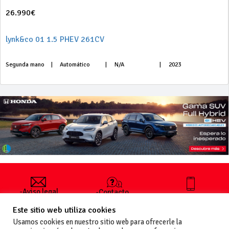
26.990€
lynk&co 01 1.5 PHEV 261CV
Segunda mano
|
Automático
|
N/A
|
2023
-Aviso legal
-Contacto
+34 627 35
y condiciones
-Cómo
00 36
Este sitio web utiliza cookies
generales
publicar un
de uso
anuncio
Usamos cookies en nuestro sitio web para ofrecerle la
-Vende+