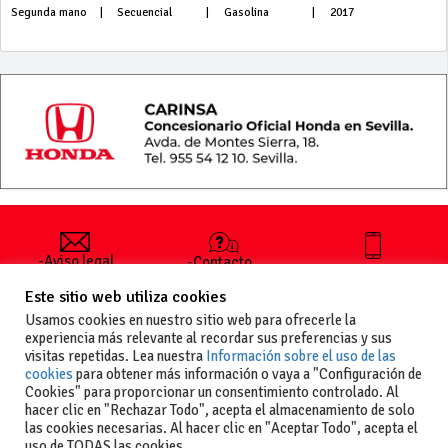
Segunda mano
|
Secuencial
|
Gasolina
|
2017
-Aviso legal
-Contacto
+34 627 35
y condiciones
-Cómo
00 36
Este sitio web utiliza cookies
generales
publicar un
de uso
anuncio
Usamos cookies en nuestro sitio web para ofrecerle la
-Vende+
experiencia más relevante al recordar sus preferencias y sus
-Política de
visitas repetidas. Lea nuestra
Información sobre el uso de las
privacidad
cookies
para obtener más información o vaya a "Configuración de
-Política de
Cookies" para proporcionar un consentimiento controlado. Al
cookies
hacer clic en "Rechazar Todo", acepta el almacenamiento de solo
las cookies necesarias. Al hacer clic en "Aceptar Todo", acepta el
uso de TODAS las cookies.