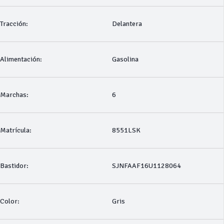
Tracción:
Delantera
Alimentación:
Gasolina
Marchas:
6
Matrícula:
8551LSK
Bastidor:
SJNFAAF16U1128064
Color:
Gris