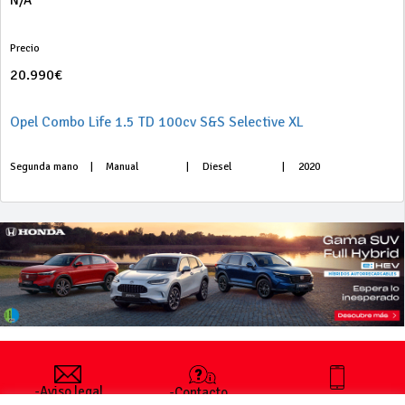
N/A
Precio
20.990€
Opel Combo Life 1.5 TD 100cv S&S Selective XL
Segunda mano
|
Manual
|
Diesel
|
2020
-Aviso legal
-Contacto
+34 627 35