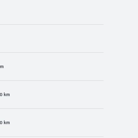
Km
00 km
00 km