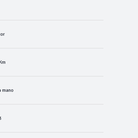
or
 Km
a mano
3