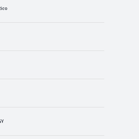
ico
GY