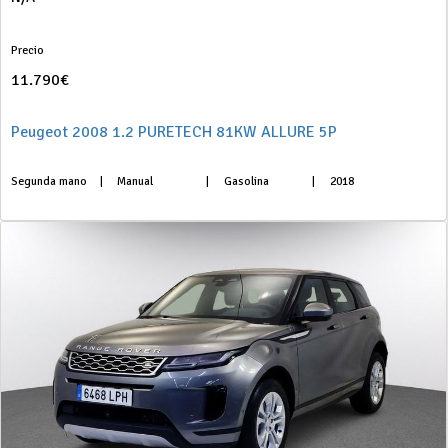
Precio
11.790€
Peugeot 2008 1.2 PURETECH 81KW ALLURE 5P
Segunda mano
|
Manual
|
Gasolina
|
2018