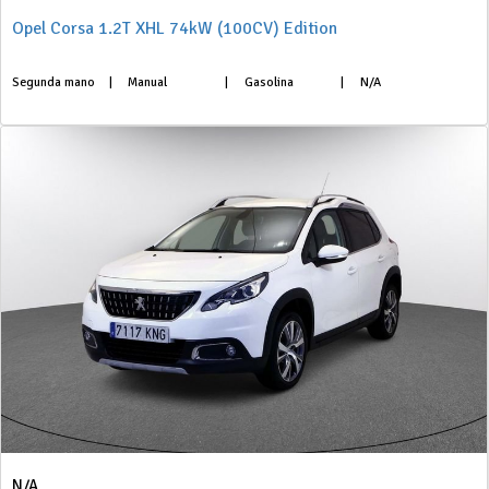
Opel Corsa 1.2T XHL 74kW (100CV) Edition
Segunda mano
|
Manual
|
Gasolina
|
N/A
N/A