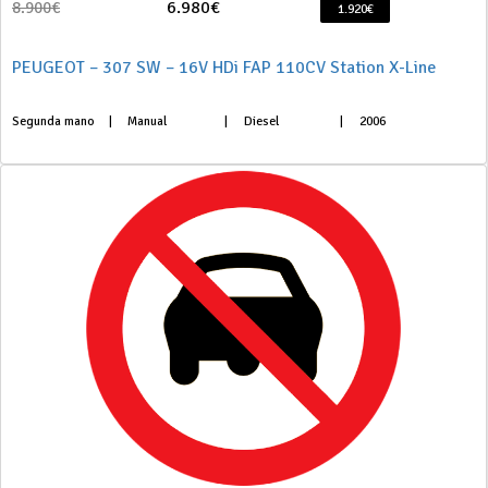
6.980€
8.900€
1.920€
PEUGEOT – 307 SW – 16V HDi FAP 110CV Station X-Line
Segunda mano
|
Manual
|
Diesel
|
2006