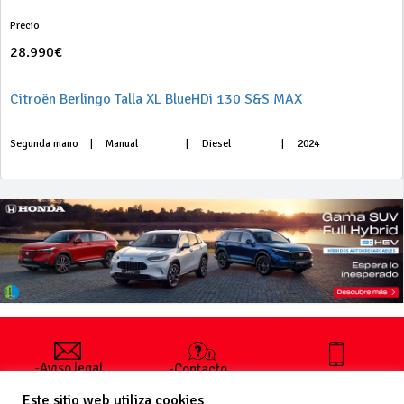
Precio
28.990€
Citroën Berlingo Talla XL BlueHDi 130 S&S MAX
Segunda mano
|
Manual
|
Diesel
|
2024
-Aviso legal
-Contacto
+34 627 35
y condiciones
-Cómo
00 36
Este sitio web utiliza cookies
generales
publicar un