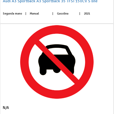
Audi A3 Sportback A3 Sportback 35 TFSI 150CV S line
Segunda mano
|
Manual
|
Gasolina
|
2021
N/A