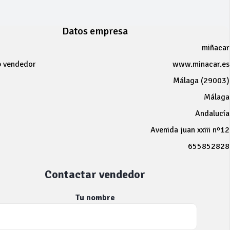
Datos empresa
miñacar
b vendedor
www.minacar.es
Málaga (29003)
Málaga
Andalucía
Avenida juan xxiii nº12
655852828
Contactar vendedor
Tu nombre