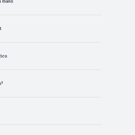
a mano
3
ico
m³