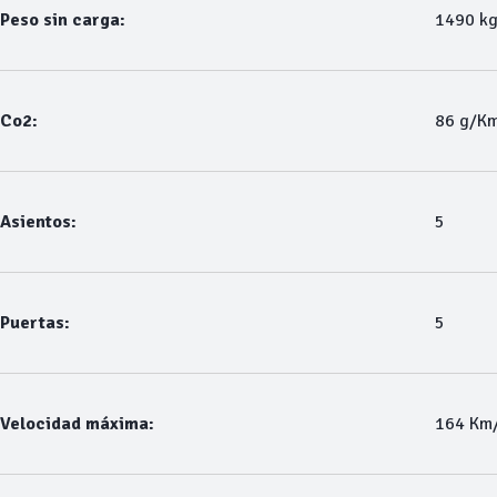
Peso sin carga:
1490 k
Co2:
86 g/K
Asientos:
5
Puertas:
5
Velocidad máxima:
164 Km