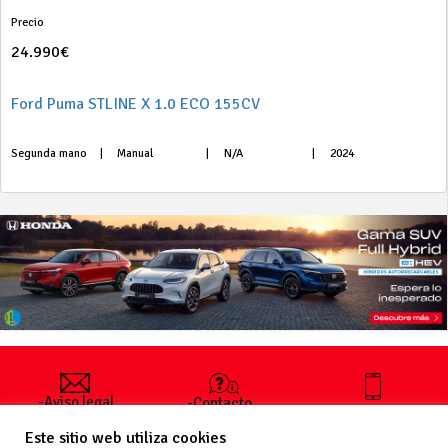
Precio
24.990€
Ford Puma STLINE X 1.0 ECO 155CV
Segunda mano
|
Manual
|
N/A
|
2024
-Aviso legal
-Contacto
+34 627 35
y condiciones
-Cómo
00 36
Este sitio web utiliza cookies
generales
publicar un