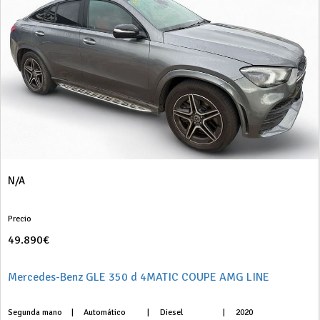
N/A
Precio
49.890€
Mercedes-Benz GLE 350 d 4MATIC COUPE AMG LINE
Segunda mano
|
Automático
|
Diesel
|
2020