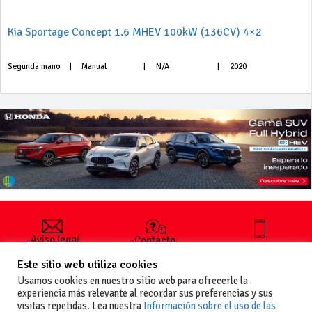
Kia Sportage Concept 1.6 MHEV 100kW (136CV) 4×2
Segunda mano
|
Manual
|
N/A
|
2020
-Aviso legal
-Contacto
+34 627 35
y condiciones
-Cómo
00 36
Este sitio web utiliza cookies
generales
publicar un
de uso
anuncio
Usamos cookies en nuestro sitio web para ofrecerle la
-Vende+
experiencia más relevante al recordar sus preferencias y sus
-Política de
visitas repetidas. Lea nuestra
Información sobre el uso de las