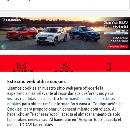
-Aviso legal
-Contacto
+34 627 35
y condiciones
-Cómo
00 36
Este sitio web utiliza cookies
generales
publicar un
de uso
anuncio
Usamos cookies en nuestro sitio web para ofrecerle la
-Vende+
experiencia más relevante al recordar sus preferencias y sus
-Política de
visitas repetidas. Lea nuestra
Información sobre el uso de las
privacidad
cookies
para obtener más información o vaya a "Configuración de
-Política de
Cookies" para proporcionar un consentimiento controlado. Al
cookies
hacer clic en "Rechazar Todo", acepta el almacenamiento de solo
las cookies necesarias. Al hacer clic en "Aceptar Todo", acepta el
uso de TODAS las cookies.