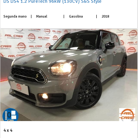
DS DS4 1.2 PureTech 96kW (130CV) S&S Style
Segunda mano
|
Manual
|
Gasolina
|
2018
4 x 4