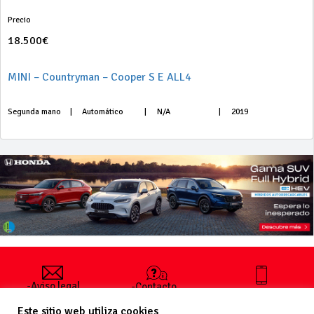
Precio
18.500€
MINI – Countryman – Cooper S E ALL4
Segunda mano
|
Automático
|
N/A
|
2019
-Aviso legal
-Contacto
+34 627 35
y condiciones
-Cómo
00 36
Este sitio web utiliza cookies
generales
publicar un