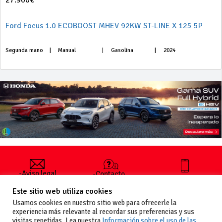
27.900€
Ford Focus 1.0 ECOBOOST MHEV 92KW ST-LINE X 125 5P
Segunda mano
|
Manual
|
Gasolina
|
2024
-Aviso legal
-Contacto
+34 627 35
y condiciones
-Cómo
00 36
Este sitio web utiliza cookies
generales
publicar un
de uso
anuncio
Usamos cookies en nuestro sitio web para ofrecerle la
-Vende+
experiencia más relevante al recordar sus preferencias y sus
-Política de
visitas repetidas. Lea nuestra
Información sobre el uso de las