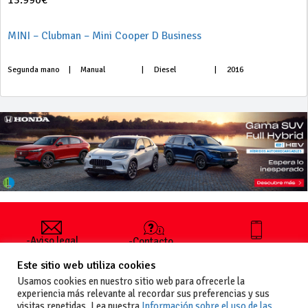
13.990€
MINI – Clubman – Mini Cooper D Business
Segunda mano
|
Manual
|
Diesel
|
2016
-Aviso legal
-Contacto
+34 627 35
y condiciones
-Cómo
00 36
Este sitio web utiliza cookies
generales
publicar un
de uso
anuncio
Usamos cookies en nuestro sitio web para ofrecerle la
-Vende+
experiencia más relevante al recordar sus preferencias y sus
-Política de
visitas repetidas. Lea nuestra
Información sobre el uso de las