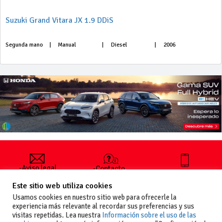
Suzuki Grand Vitara JX 1.9 DDiS
Segunda mano
|
Manual
|
Diesel
|
2006
-Aviso legal
-Contacto
+34 627 35
y condiciones
-Cómo
00 36
Este sitio web utiliza cookies
generales
publicar un
de uso
anuncio
Usamos cookies en nuestro sitio web para ofrecerle la
-Vende+
experiencia más relevante al recordar sus preferencias y sus
-Política de
visitas repetidas. Lea nuestra
Información sobre el uso de las
privacidad