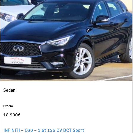
Sedan
Precio
18.900€
INFINITI – Q30 – 1.6t 156 CV DCT Sport