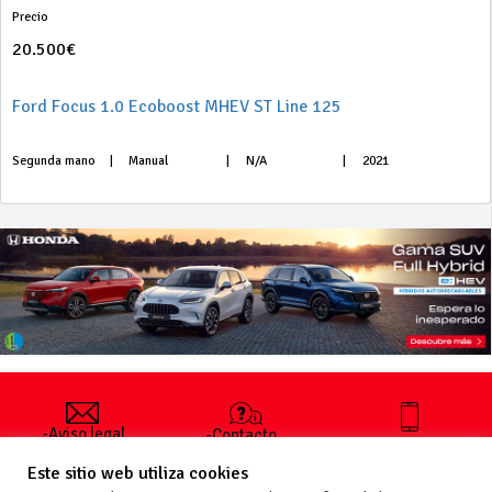
Precio
20.500€
Ford Focus 1.0 Ecoboost MHEV ST Line 125
Segunda mano
|
Manual
|
N/A
|
2021
-Aviso legal
-Contacto
+34 627 35
y condiciones
-Cómo
00 36
Este sitio web utiliza cookies
generales
publicar un