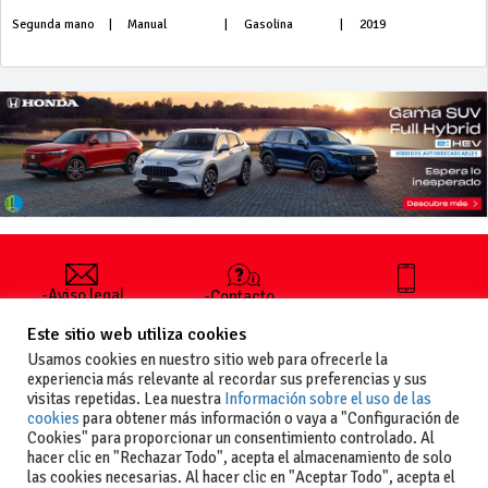
Segunda mano
|
Manual
|
Gasolina
|
2019
-Aviso legal
-Contacto
+34 627 35
y condiciones
-Cómo
00 36
Este sitio web utiliza cookies
generales
publicar un
de uso
anuncio
Usamos cookies en nuestro sitio web para ofrecerle la
-Vende+
experiencia más relevante al recordar sus preferencias y sus
-Política de
visitas repetidas. Lea nuestra
Información sobre el uso de las
privacidad
cookies
para obtener más información o vaya a "Configuración de
-Política de
Cookies" para proporcionar un consentimiento controlado. Al
cookies
hacer clic en "Rechazar Todo", acepta el almacenamiento de solo
las cookies necesarias. Al hacer clic en "Aceptar Todo", acepta el