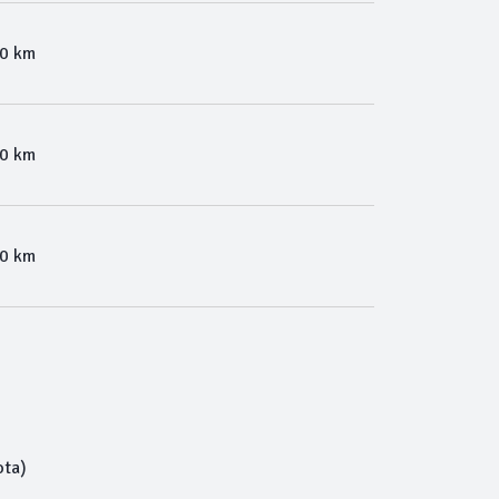
00 km
00 km
00 km
ota)