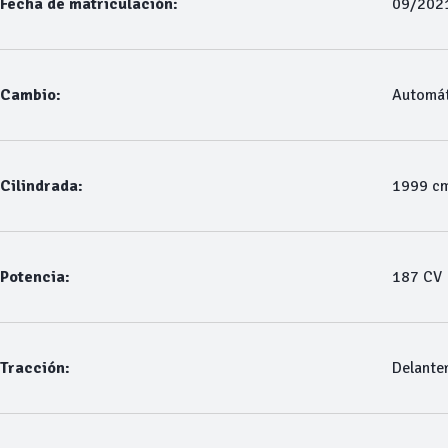
Fecha de matriculación:
09/202
Cambio:
Automát
Cilindrada:
1999 c
Potencia:
187 CV
Tracción:
Delante