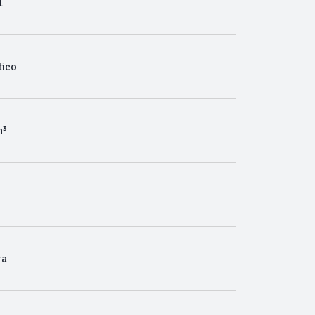
1
ico
m³
ra