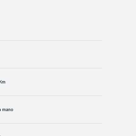
 Km
a mano