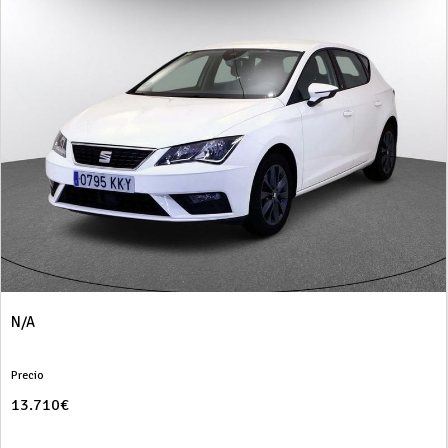
N/A
Precio
13.710€