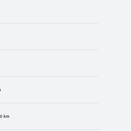
m
00 km