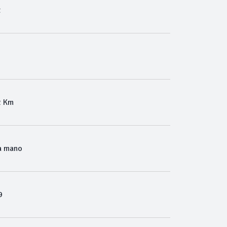
t
2 Km
a mano
9