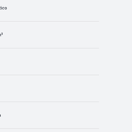
ico
m³
a