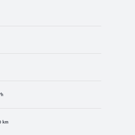
g
/h
0 km