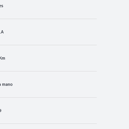
es
LA
 Km
a mano
9