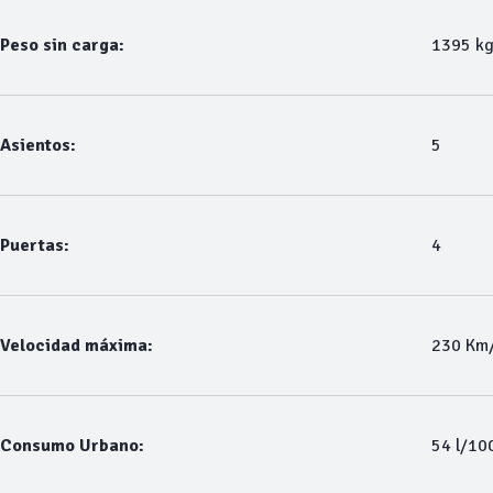
Peso sin carga:
1395 k
Asientos:
5
Puertas:
4
Velocidad máxima:
230 Km
Consumo Urbano:
54 l/10