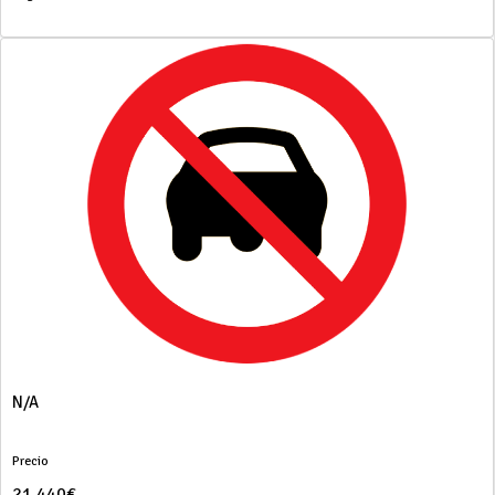
N/A
Precio
21.440€